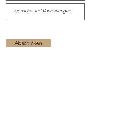
Abschicken
Die Liebelei
Petra Niederseer
Haid 112/5
5760 Saalfelden
T
+43 (0) 650 44 23 812
M
info@die-liebelei.at