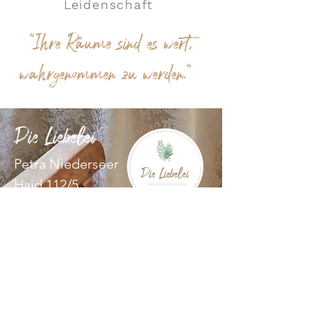
Leidenschaft
"Ihre Räume sind es wert,
wahrgenommen zu werden."
Die Liebelei
Petra Niederseer
Haid 112/5
5760 Saalfelden
T
+43 (0) 650 44 23 812
M
info@die-liebelei.at
W
www.die-liebelei.at